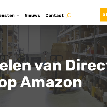
ensten
Nieuws
Contact
O
elen van Dire
 op Amazon