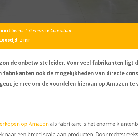
hout
Senior E-Commerce Consultant
Leestijd:
2
min.
on de onbetwiste leider. Voor veel fabrikanten ligt 
om fabrikanten ook de mogelijkheden van directe c
ergeuz je mee om de voordelen hiervan op Amazon te
:
verkopen op Amazon
als fabrikant is het enorme klanten
ek naar een breed scala aan producten. Door rechtstreek