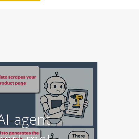
AI-agent
eert met