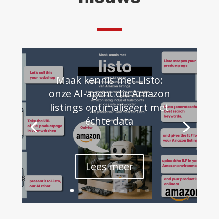
Maak kennis met Listo:
onze AI-agent die Amazon
listings optimaliseert met
échte data
Lees meer