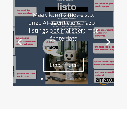
Maak kennis met Listo:
onze AI-agent die Amazon
listings optimaliseert met
échte data
Lees meer